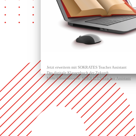
Jetzt erweitern mit SOKRATES Teacher Assistant
Das digitale Klassenbuch der Zukunft.
Mehr Informationen:
SOKRATES Teacher Assistant